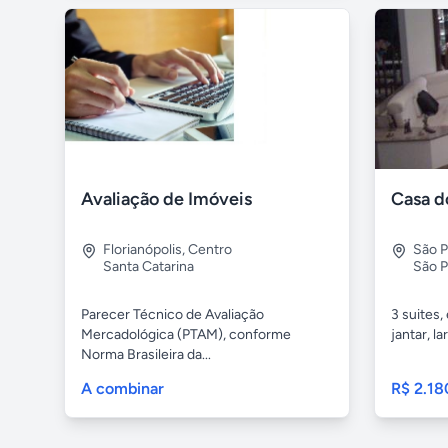
Avaliação de Imóveis
Casa d
Florianópolis
,
Centro
São P
Santa Catarina
São P
Parecer Técnico de Avaliação
3 suites, 
Mercadológica (PTAM), conforme
jantar, la
Norma Brasileira da...
A combinar
R$ 2.18