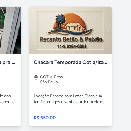
Apartamento à venda na praia Recreio - RJ
Chácara Temporada Cotia/Itapevi
COTIA
,
Pitas
São Paulo
io dos
Locação Espaço para Lazer. Traga sua
A apenas
família, amigos e venha curtir um dia ou...
R$ 650,00