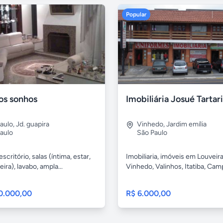
Popular
os sonhos
aulo
,
Jd. guapira
Vinhedo
,
Jardim emília
aulo
São Paulo
escritório, salas (íntima, estar,
Imobiliaria, imóveis em Louveira
reira), lavabo, ampla...
Vinhedo, Valinhos, Itatiba, Camp
0.000,00
R$ 6.000,00