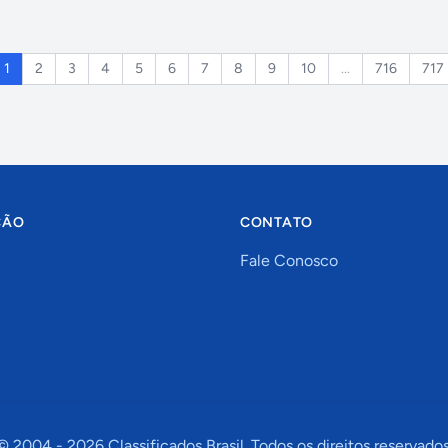
1
2
3
4
5
6
7
8
9
10
...
716
717
ÇÃO
CONTATO
Fale Conosco
© 2004 -
2026
Classificados Brasil. Todos os direitos reservados