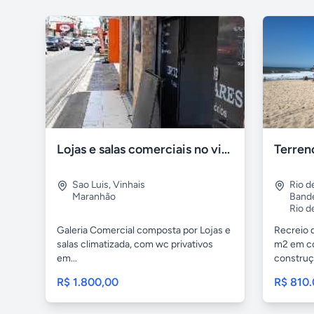
Lojas e salas comerciais no vinhais
Sao Luis
,
Vinhais
Rio d
Maranhão
Bande
Rio d
Galeria Comercial composta por Lojas e
Recreio 
salas climatizada, com wc privativos
m2 em co
em...
construçã
R$ 1.800,00
R$ 810