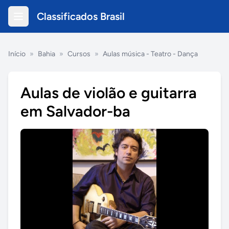
Classificados Brasil
Início
»
Bahia
»
Cursos
»
Aulas música - Teatro - Dança
Aulas de violão e guitarra
em Salvador-ba