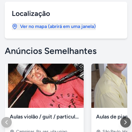
Localização
Ver no mapa (abrirá em uma janela)
Anúncios Semelhantes
Aulas violão / guit / particular
Campinas
,
Pq. res. vila uniao
São Paulo
,
Higie