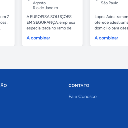
Agosto
São Paulo
Rio de Janeiro
com 7
A EUROPISA SOLUÇÕES
Lopes Adestramen
oas,
EM SEGURANÇA, empresa
oferece adestrame
.
especializada no ramo de
domicilio para cãe
portas de...
as...
A combinar
A combinar
ÇÃO
CONTATO
Fale Conosco