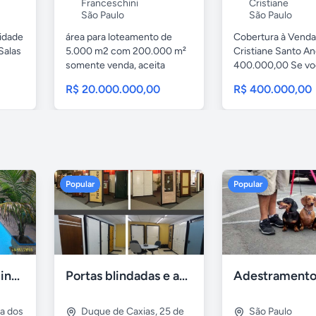
Franceschini
Cristiane
São Paulo
São Paulo
cidade
área para loteamento de
Cobertura à Venda
Salas
5.000 m2 com 200.000 m²
Cristiane Santo A
somente venda, aceita
400.000,00 Se voc
imoveis,...
R$ 20.000.000,00
R$ 400.000,00
Popular
Popular
Casa 7 Suites Piscina - Praia dos Anjos
Portas blindadas e anti-arrombamento Europisa
ia dos
Duque de Caxias
,
25 de
São Paulo