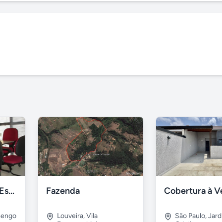
Escritório Virtual Espaço 2D
Fazenda
mengo
Louveira
,
Vila
São Paulo
,
Jard