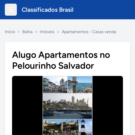
Classificados Brasil
Início
»
Bahia
»
Imóveis
»
Apartamentos - Casas venda
Alugo Apartamentos no
Pelourinho Salvador