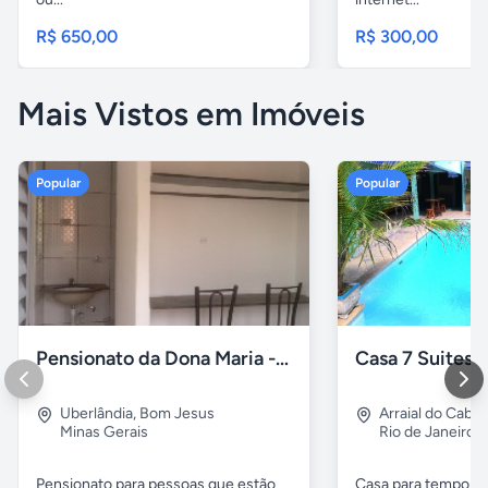
R$ 650,00
R$ 300,00
Mais Vistos em Imóveis
Popular
Popular
Pensionato da Dona Maria - Uberlândia/MG
Uberlândia
,
Bom Jesus
Arraial do Cabo
Minas Gerais
Rio de Janeiro
Pensionato para pessoas que estão
Casa para temporad