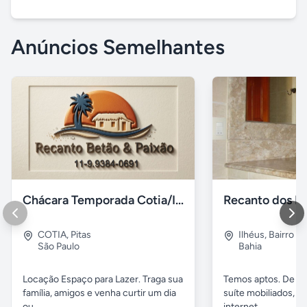
Anúncios Semelhantes
Chácara Temporada Cotia/Itapevi
Recanto dos Pá
COTIA
,
Pitas
Ilhéus
,
Bairro s.
São Paulo
Bahia
Locação Espaço para Lazer. Traga sua
Temos aptos. De 02
família, amigos e venha curtir um dia
suíte mobiliados, 
ou...
internet...