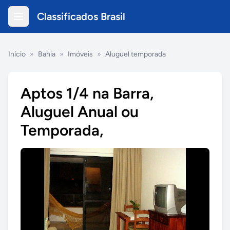
Classificados Brasil
Início
»
Bahia
»
Imóveis
»
Aluguel temporada
Aptos 1/4 na Barra,
Aluguel Anual ou
Temporada,