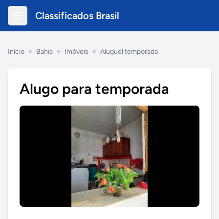
Classificados Brasil
Início
»
Bahia
»
Imóveis
»
Aluguel temporada
Alugo para temporada