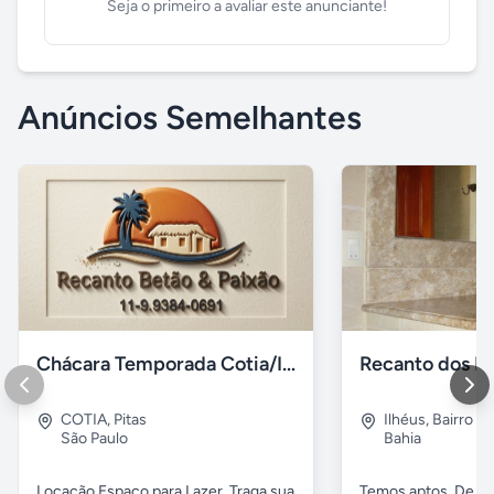
Seja o primeiro a avaliar este anunciante!
Anúncios Semelhantes
Chácara Temporada Cotia/Itapevi
Recanto dos Pá
COTIA
,
Pitas
Ilhéus
,
Bairro s.
São Paulo
Bahia
Locação Espaço para Lazer. Traga sua
Temos aptos. De 02