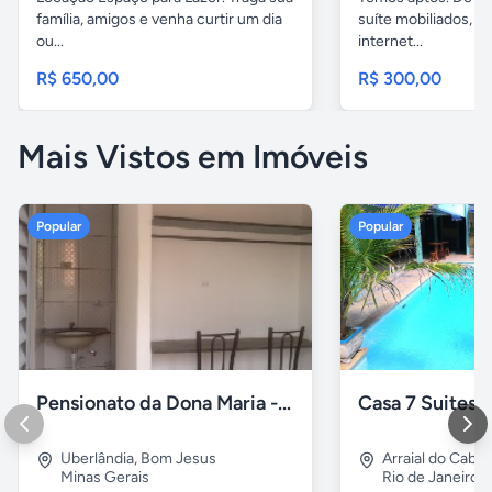
família, amigos e venha curtir um dia
suíte mobiliados, 
ou...
internet...
R$ 650,00
R$ 300,00
Mais Vistos em Imóveis
Popular
Popular
Pensionato da Dona Maria - Uberlândia/MG
Uberlândia
,
Bom Jesus
Arraial do Cabo
Minas Gerais
Rio de Janeiro