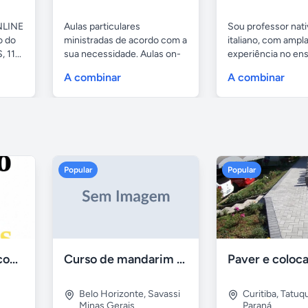
NLINE
Aulas particulares
Sou professor nati
o do
ministradas de acordo com a
italiano, com ampl
 11...
sua necessidade. Aulas on-
experiência no ens
line...
língua...
A combinar
A combinar
Popular
Popular
Aulas de Alemão com Professor Nativo
Curso de mandarim em belo horizonte
Belo Horizonte
,
Savassi
Curitiba
,
Tatuq
Minas Gerais
Paraná