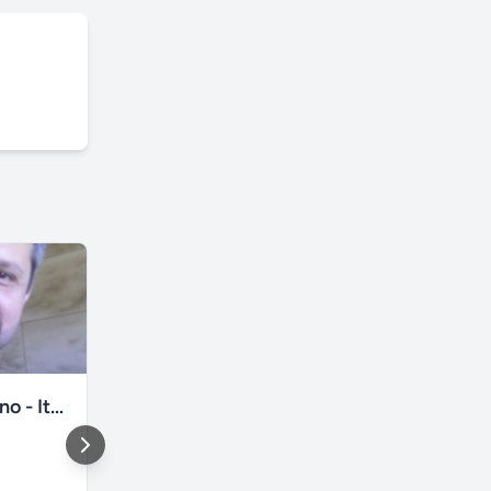
Curso de italiano - Italiano con Elio
Aulas de alemão com professora nativa
São Paolo
São Paulo
,
São Paulo
Universitar