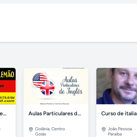
Bonan Aulas de Alemão - Aulas Online
Aulas Particulares de Inglês 2026
e
Goiânia
,
Centro
João Pessoa
Goiás
Paraíba