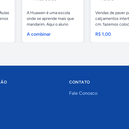
Aulas
A Huawen é uma escola
Vendas de paver p
uenos
onde se aprende mais que
calçamentos inter
mandarim. Aqui o aluno
cm. fazemos colo
tem...
com...
A combinar
R$ 1,00
ÇÃO
CONTATO
Fale Conosco