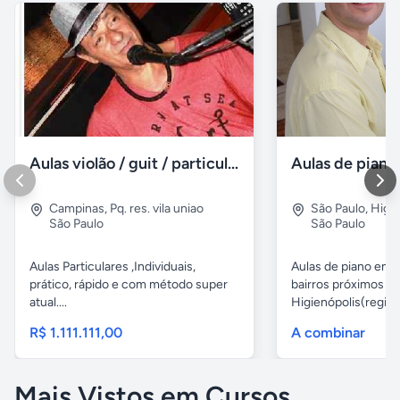
Aulas violão / guit / particular
Campinas
,
Pq. res. vila uniao
São Paulo
,
Higie
São Paulo
São Paulo
Aulas Particulares ,Individuais,
Aulas de piano em d
prático, rápido e com método super
bairros próximos d
atual....
Higienópolis(região 
R$ 1.111.111,00
A combinar
Mais Vistos em Cursos