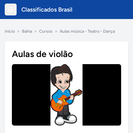
Classificados Brasil
Início
»
Bahia
»
Cursos
»
Aulas música - Teatro - Dança
Aulas de violão