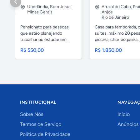
Uberlândia
,
Bom Jesus
Arraial do Cabo
,
Pra
Minas Gerais
Anjos
Rio de Janeiro
Pensionato para pessoas
Casa para temporada, 
que estão planejando
suites, máximo 20 pess
trabalhar ou estudar em...
piscina, churrasqueira,..
R$ 550,00
R$ 1.850,00
INSTITUCIONAL
NAVEGA
Sobre Nós
Início
Termos de Serviço
Anúncios
Política de Privacidade