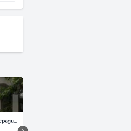
Taquara Jacarepaguá casa 3 quartos 90 m2 a venda
Quarto / República / Aluguel - UFMG