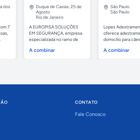
ia dos
Duque de Caxias
,
25 de
São Paulo
Agosto
São Paulo
Rio de Janeiro
com 7
A EUROPISA SOLUÇÕES
Lopes Adestramen
oas,
EM SEGURANÇA, empresa
oferece adestrame
.
especializada no ramo de
domicilio para cãe
portas de...
as...
A combinar
A combinar
ÇÃO
CONTATO
Fale Conosco