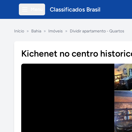
Classificados Brasil
Menu
Início
»
Bahia
»
Imóveis
»
Dividir apartamento - Quartos
Kichenet no centro historic