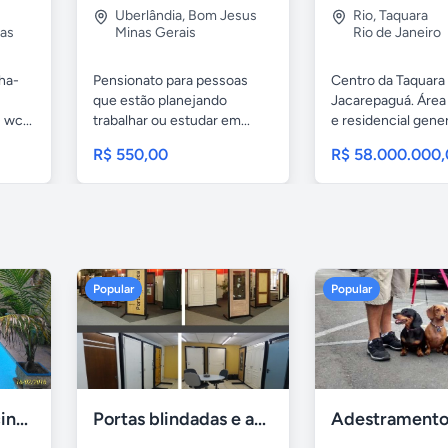
Uberlândia
,
Bom Jesus
Rio
,
Taquara
as
Minas Gerais
Rio de Janeiro
nha-
Pensionato para pessoas
Centro da Taquara
que estão planejando
Jacarepaguá. Área
 wc...
trabalhar ou estudar em...
e residencial gene
casa...
R$ 550,00
R$ 58.000.000
Popular
Popular
Casa 7 Suites Piscina - Praia dos Anjos
Portas blindadas e anti-arrombamento Europisa