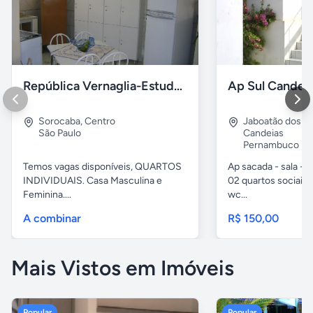
República Vernaglia-Estudantes e ou Trabalhadores
Ap Sul Candei
Sorocaba
,
Centro
Jaboatão dos G
São Paulo
Candeias
Pernambuco
Temos vagas disponíveis, QUARTOS
Ap sacada - sala -c
INDIVIDUAIS. Casa Masculina e
02 quartos sociais,
Feminina....
wc...
A combinar
R$ 150,00
Mais Vistos em Imóveis
Popular
Popular