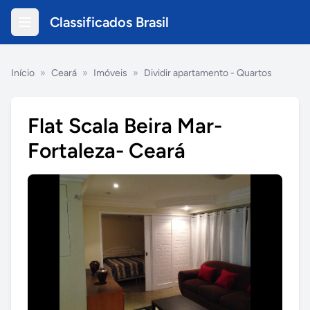
Classificados Brasil
Início
»
Ceará
»
Imóveis
»
Dividir apartamento - Quartos
Flat Scala Beira Mar-
Fortaleza- Ceará