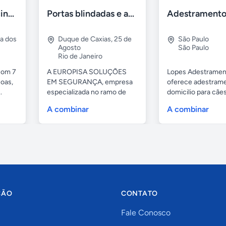
Casa 7 Suites Piscina - Praia dos Anjos
Portas blindadas e anti-arrombamento Europisa
ia dos
Duque de Caxias
,
25 de
São Paulo
Agosto
São Paulo
Rio de Janeiro
com 7
A EUROPISA SOLUÇÕES
Lopes Adestramen
oas,
EM SEGURANÇA, empresa
oferece adestrame
.
especializada no ramo de
domicilio para cãe
portas de...
as...
A combinar
A combinar
ÇÃO
CONTATO
Fale Conosco