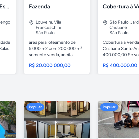
Escritório Virtual Espaço 2D
Fazenda
mengo
Louveira
,
Vila
São Paulo
,
Jard
Franceschini
Cristiane
São Paulo
São Paulo
cidade
área para loteamento de
Cobertura à Venda
Salas
5.000 m2 com 200.000 m²
Cristiane Santo A
somente venda, aceita
400.000,00 Se voc
imoveis,...
R$ 20.000.000,00
R$ 400.000,00
Popular
Popular