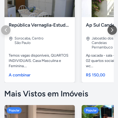
República Vernaglia-Estudantes e ou Trabalhadores
Ap Sul Candei
Sorocaba
,
Centro
Jaboatão dos G
São Paulo
Candeias
Pernambuco
Temos vagas disponíveis, QUARTOS
Ap sacada - sala -c
INDIVIDUAIS. Casa Masculina e
02 quartos sociais,
Feminina....
wc...
A combinar
R$ 150,00
Mais Vistos em Imóveis
Popular
Popular