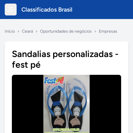
Classificados Brasil
Início
»
Ceará
»
Oportunidades de negócios
»
Empresas
Sandalias personalizadas -
fest pé