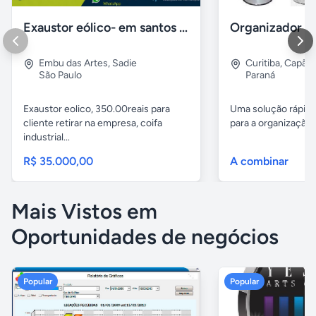
Exaustor eólico- em santos sp
Embu das Artes
,
Sadie
Curitiba
,
Capão 
São Paulo
Paraná
Exaustor eolico, 350.00reais para
Uma solução rápida
cliente retirar na empresa, coifa
para a organização 
industrial...
R$ 35.000,00
A combinar
Mais Vistos em
Oportunidades de negócios
Popular
Popular