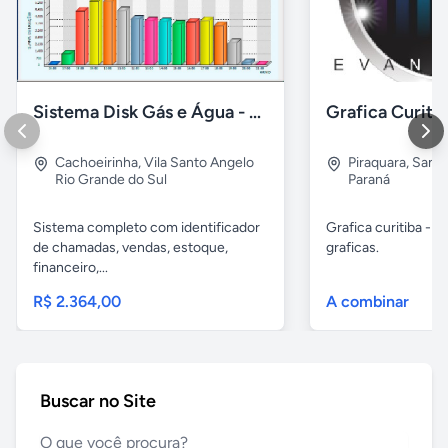
Sistema Disk Gás e Água - Revenda de GLP
Cachoeirinha
,
Vila Santo Angelo
Piraquara
,
Santa
Rio Grande do Sul
Paraná
Sistema completo com identificador
Grafica curitiba - y
de chamadas, vendas, estoque,
graficas.
financeiro,...
R$ 2.364,00
A combinar
Buscar no Site