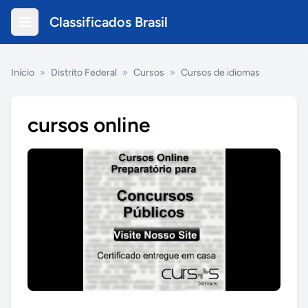
Classificados Brasil
Início
»
Distrito Federal
»
Cursos
»
Cursos de idiomas
cursos online