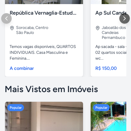
República Vernaglia-Estudantes e ou Trabalhadores
Ap Sul Candei
Sorocaba
,
Centro
Jaboatão dos G
São Paulo
Candeias
Pernambuco
Temos vagas disponíveis, QUARTOS
Ap sacada - sala -c
INDIVIDUAIS. Casa Masculina e
02 quartos sociais,
Feminina....
wc...
A combinar
R$ 150,00
Mais Vistos em Imóveis
Popular
Popular