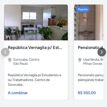
Popular
República Vernaglia p/ Estudantes ou Trabalhadores
Sorocaba
,
Centro
Uberlândia
,
Bom
São Paulo
Minas Gerais
República Vernaglia p/ Estudantes e
Pensionato para pe
ou Trabalhadores. Centro de
planejando trabalha
Sorocaba...
A combinar
R$ 550,00