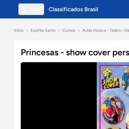
Classificados Brasil
Menu
Início
»
Espírito Santo
»
Cursos
»
Aulas música - Teatro - D
Princesas - show cover pe