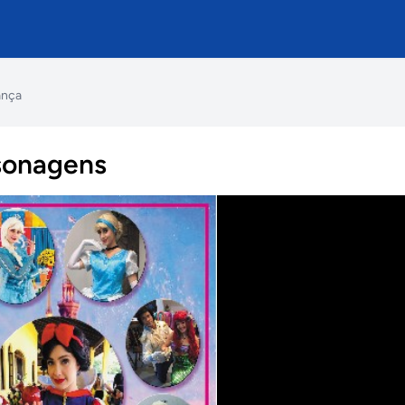
ança
rsonagens