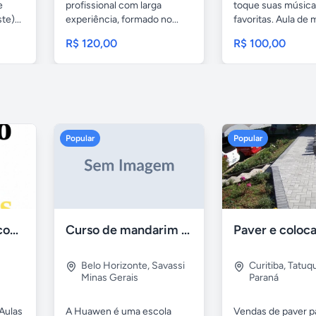
e
profissional com larga
toque suas músic
e)...
experiência, formado no...
favoritas. Aula de
para...
R$ 120,00
R$ 100,00
Popular
Popular
Aulas de Alemão com Professor Nativo
Curso de mandarim em belo horizonte
Belo Horizonte
,
Savassi
Curitiba
,
Tatuq
Minas Gerais
Paraná
Aulas
A Huawen é uma escola
Vendas de paver p