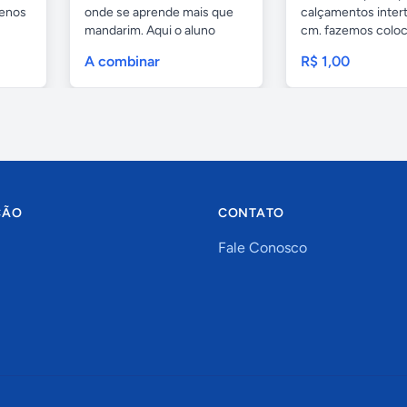
uenos
onde se aprende mais que
calçamentos inter
mandarim. Aqui o aluno
cm. fazemos colo
tem...
com...
A combinar
R$ 1,00
ÇÃO
CONTATO
Fale Conosco