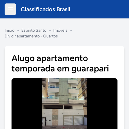
Classificados Brasil
Início
»
Espírito Santo
»
Imóveis
»
Dividir apartamento - Quartos
Alugo apartamento
temporada em guarapari