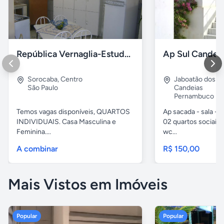
República Vernaglia-Estudantes e ou Trabalhadores
Ap Sul Candei
Sorocaba
,
Centro
Jaboatão dos G
São Paulo
Candeias
Pernambuco
Temos vagas disponíveis, QUARTOS
Ap sacada - sala -c
INDIVIDUAIS. Casa Masculina e
02 quartos sociais,
Feminina....
wc...
A combinar
R$ 150,00
Mais Vistos em Imóveis
Popular
Popular