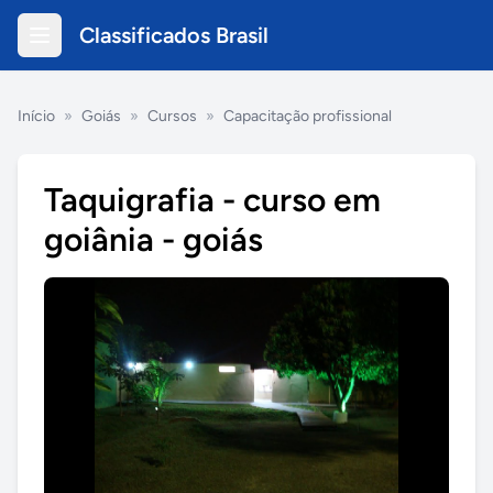
Classificados Brasil
Início
»
Goiás
»
Cursos
»
Capacitação profissional
Taquigrafia - curso em
goiânia - goiás