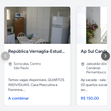
República Vernaglia-Estudantes e ou Trabalhadores
Ap Sul Candei
Sorocaba
,
Centro
Jaboatão dos G
São Paulo
Candeias
Pernambuco
Temos vagas disponíveis, QUARTOS
Ap sacada - sala -c
INDIVIDUAIS. Casa Masculina e
02 quartos sociais,
Feminina....
wc...
A combinar
R$ 150,00