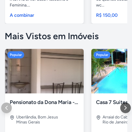
Feminina....
wc...
A combinar
R$ 150,00
Mais Vistos em Imóveis
Popular
Popular
Pensionato da Dona Maria - Uberlândia/MG
Uberlândia
,
Bom Jesus
Arraial do Cabo
Minas Gerais
Rio de Janeiro