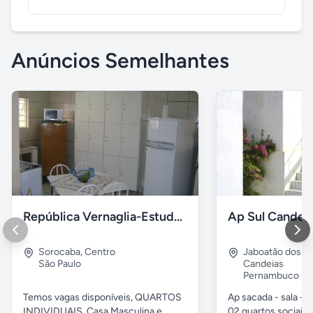
Anúncios Semelhantes
República Vernaglia-Estudantes e ou Trabalhadores
Ap Sul Candei
Sorocaba
,
Centro
Jaboatão dos G
São Paulo
Candeias
Pernambuco
Temos vagas disponíveis, QUARTOS
Ap sacada - sala -c
INDIVIDUAIS. Casa Masculina e
02 quartos sociais,