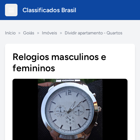
Classificados Brasil
Início
»
Goiás
»
Imóveis
»
Dividir apartamento - Quartos
Relogios masculinos e
femininos