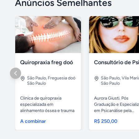
Anúncios Semelhantes
Quiropraxia freg doó
São Paulo
,
Freguesia doó
São Paulo
,
Vila Mar
São Paulo
São Paulo
Clinica de quiropraxia
Aurora Giusti. Pós
especializada em
Graduação e Especiali
alinhamento óssea e trauma
em Psicanálise pela...
de coluna....
A combinar
R$ 250,00