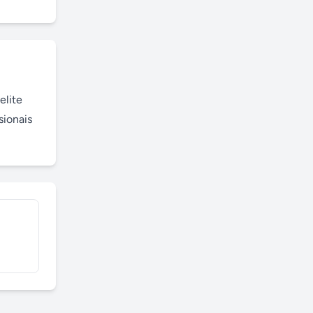
lite 
ionais 