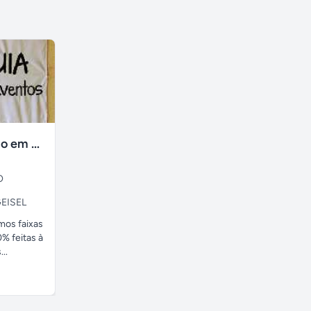
faixas no tecido em ate 24H
O
EISEL
amos faixas
% feitas à
..