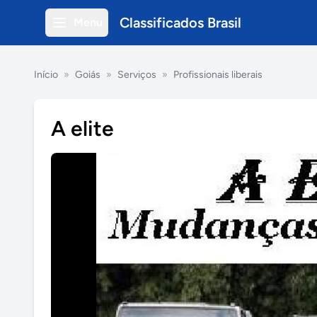
Classificados Brasil
Menu
Início
»
Goiás
»
Serviços
»
Profissionais liberais
A elite