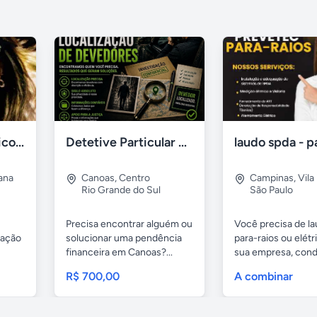
Consultório de Psicologia e Psicanálise
Detetive Particular em Canoas – Localização de Devedores
iana
Canoas
,
Centro
Campinas
,
Vila
Rio Grande do Sul
São Paulo
Precisa encontrar alguém ou
Você precisa de l
zação
solucionar uma pendência
para-raios ou elétr
financeira em Canoas?...
sua empresa, con
ou...
R$ 700,00
A combinar