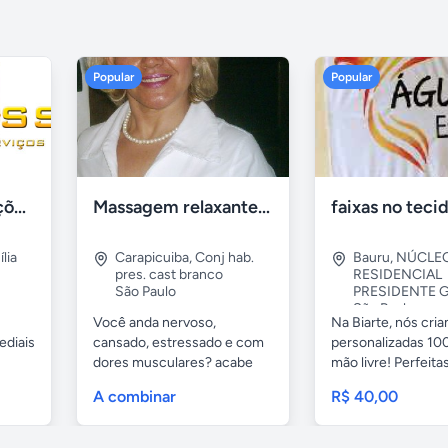
Popular
Popular
Tercriss Manutenções e Serviços
Massagem relaxante- terapeutica e depilação
lia
Carapicuiba
,
Conj hab.
Bauru
,
NÚCLE
pres. cast branco
RESIDENCIAL
São Paulo
PRESIDENTE G
São Paulo
Você anda nervoso,
Na Biarte, nós cri
ediais
cansado, estressado e com
personalizadas 100
dores musculares? acabe
mão livre! Perfeitas.
com esses...
A combinar
R$ 40,00