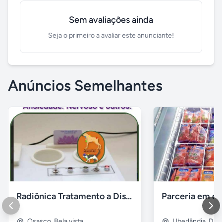
Sem avaliações ainda
Seja o primeiro a avaliar este anunciante!
Anúncios Semelhantes
Radiônica Tratamento a Distância
Osasco
,
Bela vista
Uberlândia
,
Dist