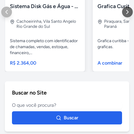
Sistema Disk Gás e Água - Revenda de GLP
Cachoeirinha
,
Vila Santo Angelo
Piraquara
,
Santa
Rio Grande do Sul
Paraná
Sistema completo com identificador
Grafica curitiba - y
de chamadas, vendas, estoque,
graficas.
financeiro,...
R$ 2.364,00
A combinar
Buscar no Site
Buscar