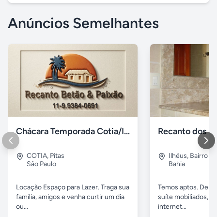
Anúncios Semelhantes
Chácara Temporada Cotia/Itapevi
Recanto dos Pá
COTIA
,
Pitas
Ilhéus
,
Bairro s.
São Paulo
Bahia
Locação Espaço para Lazer. Traga sua
Temos aptos. De 02
família, amigos e venha curtir um dia
suíte mobiliados, 
ou...
internet...