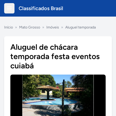
Classificados Brasil
Início
»
Mato Grosso
»
Imóveis
»
Aluguel temporada
Aluguel de chácara
temporada festa eventos
cuiabá