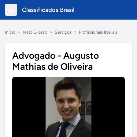
Classificados Brasil
Início
»
Mato Grosso
»
Serviços
»
Profissionais liberais
Advogado - Augusto
Mathias de Oliveira