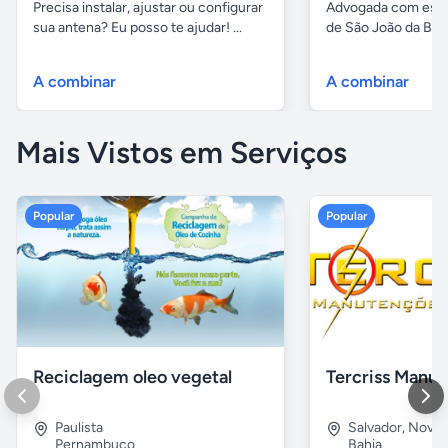
Precisa instalar, ajustar ou configurar
Advogada com escri
sua antena? Eu posso te ajudar! ...
de São João da Boa 
A combinar
A combinar
Mais Vistos em Serviços
Popular
Popular
Reciclagem oleo vegetal
Paulista
Salvador
,
Nova B
Pernambuco
Bahia