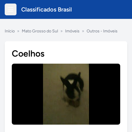
Classificados Brasil
Início
»
Mato Grosso do Sul
»
Imóveis
»
Outros - Imóveis
Coelhos