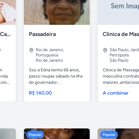
Massagista Free - Carnaval 2026
Passadeira
ê
Rio de Janeiro
,
São Paulo
,
Jard
Portuguesa
Petrópolis
Rio de Janeiro
São Paulo
em
Sou a Edna tenho 66 anos,
Clinica de Massa
enda
passo roupas sábado na ilha
masculina contrat
lo...
do governador...
maiores ,ambicios
ou sem...
R$ 140,00
A combinar
Popular
Popular