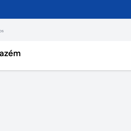
os
mazém