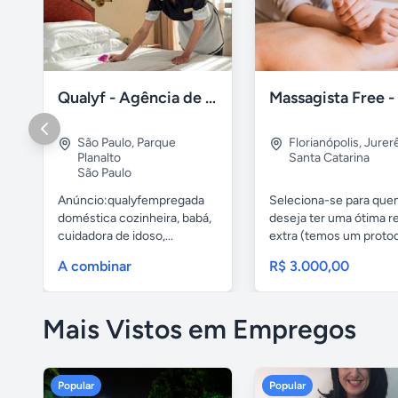
Qualyf - Agência de empregada doméstica
São Paulo
,
Parque
Florianópolis
,
Jurer
Planalto
Santa Catarina
São Paulo
Anúncio:qualyfempregada
Seleciona-se para qu
doméstica cozinheira, babá,
deseja ter uma ótima r
cuidadora de idoso,...
extra (temos um protoco
A combinar
R$ 3.000,00
Mais Vistos em Empregos
Popular
Popular