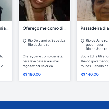
Mestre de cerimônias no ceará
Ofereço me como diarista
Passadeira dia
Rio De Janeiro
,
Sepetiba
Rio de Janeiro
,
Rio de Janeiro
governador
Rio de Janeiro
i,
Ofereço me como diarista.
Sou a Edna 66 ano
para lava passar arrumar
ilha do governador
lio
faço faxinar valor da...
roupas. Sábado na i
R$ 180,00
R$ 140,00