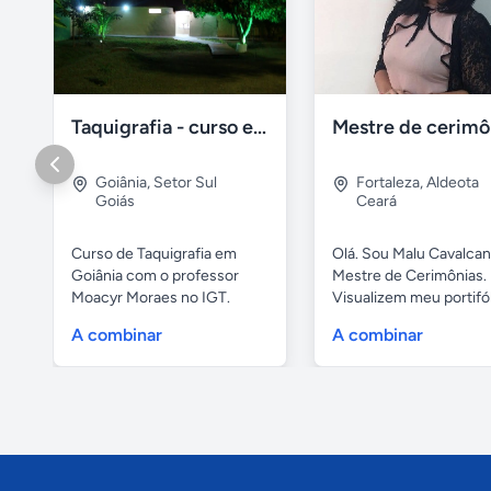
Taquigrafia - curso em goiânia - goiás
Goiânia
,
Setor Sul
Fortaleza
,
Aldeota
Goiás
Ceará
Curso de Taquigrafia em
Olá. Sou Malu Cavalcant
Goiânia com o professor
Mestre de Cerimônias.
Moacyr Moraes no IGT.
Visualizem meu portifó
Temos...
de...
A combinar
A combinar