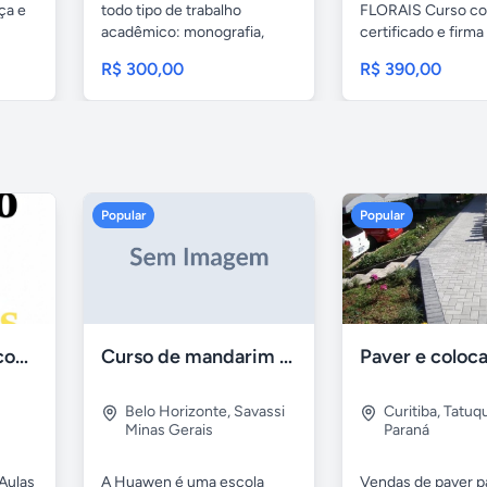
ça e
todo tipo de trabalho
FLORAIS Curso c
acadêmico: monografia,
certificado e firma
TCC,...
reconhecida válido.
R$ 300,00
R$ 390,00
Popular
Popular
Aulas de Alemão com Professor Nativo
Curso de mandarim em belo horizonte
Belo Horizonte
,
Savassi
Curitiba
,
Tatuq
Minas Gerais
Paraná
Aulas
A Huawen é uma escola
Vendas de paver p