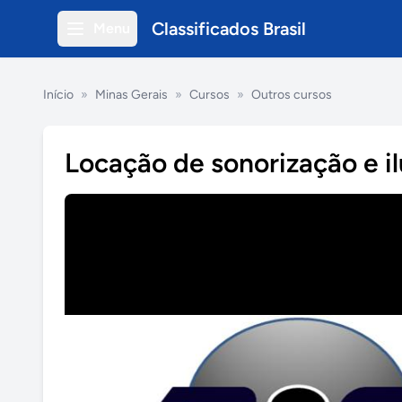
Classificados Brasil
Menu
Início
»
Minas Gerais
»
Cursos
»
Outros cursos
Locação de sonorização e i