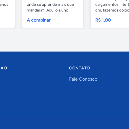
uenos
onde se aprende mais que
calçamentos inter
mandarim. Aqui o aluno
cm. fazemos colo
tem...
com...
A combinar
R$ 1,00
ÇÃO
CONTATO
Fale Conosco