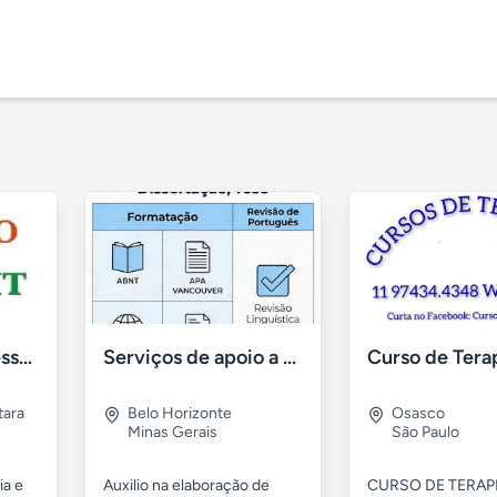
Consultoria e assessoria em segurança e medicina do trabalho
Serviços de apoio a trabalhos acadêmicos
tara
Belo Horizonte
Osasco
Minas Gerais
São Paulo
ia e
Auxilio na elaboração de
CURSO DE TERAP