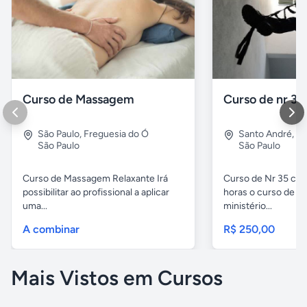
Curso de Massagem
Curso de nr 35
São Paulo
,
Freguesia do Ó
Santo André
,
Vl
São Paulo
São Paulo
Curso de Massagem Relaxante Irá
Curso de Nr 35 carg
possibilitar ao profissional a aplicar
horas o curso de Nr
uma...
ministério...
A combinar
R$ 250,00
Mais Vistos em Cursos