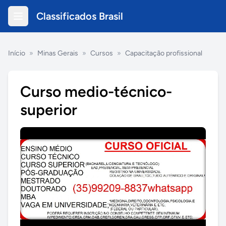
Classificados Brasil
Início
»
Minas Gerais
»
Cursos
»
Capacitação profissional
Curso medio-técnico-
superior