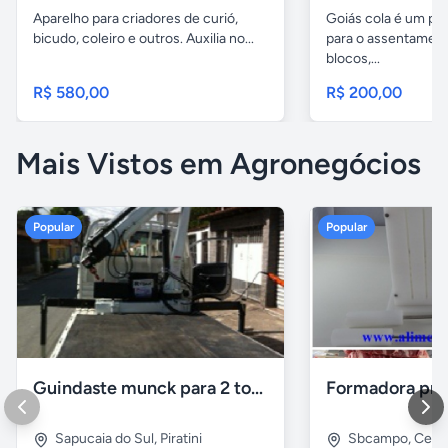
Aparelho para criadores de curió,
Goiás cola é um pr
bicudo, coleiro e outros. Auxilia no...
para o assentamento
blocos,...
R$ 580,00
R$ 200,00
Mais Vistos em Agronegócios
Popular
Popular
Guindaste munck para 2 toneladas
Sapucaia do Sul
,
Piratini
Sbcampo
,
Cent