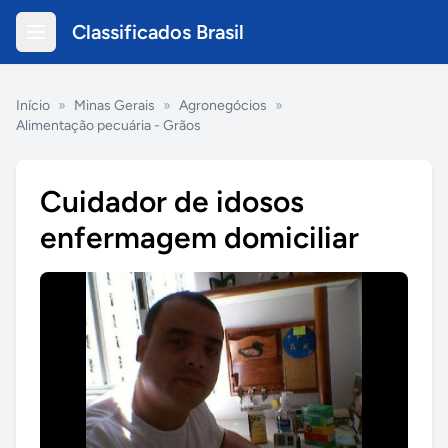
Classificados Brasil
Início
»
Minas Gerais
»
Agronegócios
»
Alimentação pecuária - Grãos
Cuidador de idosos
enfermagem domiciliar