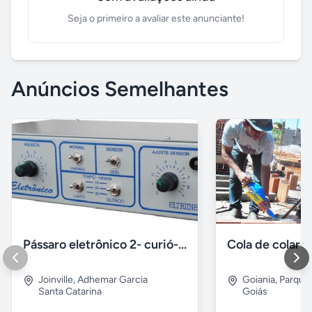
Seja o primeiro a avaliar este anunciante!
Anúncios Semelhantes
Pássaro eletrônico 2- curió- bicudo- coleiro
Joinville
,
Adhemar Garcia
Goiania
,
Parque 
Santa Catarina
Goiás