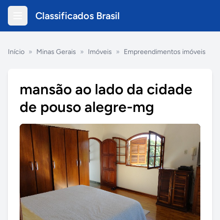
Classificados Brasil
Início
»
Minas Gerais
»
Imóveis
»
Empreendimentos imóveis
mansão ao lado da cidade
de pouso alegre-mg