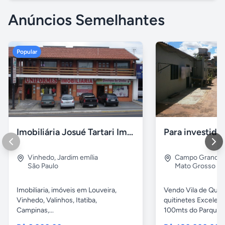
Anúncios Semelhantes
Popular
Imobiliária Josué Tartari Imóveis Louveira Vinhedo
Para investido
Vinhedo
,
Jardim emília
Campo Grande
São Paulo
Mato Grosso do
Imobiliaria, imóveis em Louveira,
Vendo Vila de Quiti
Vinhedo, Valinhos, Itatiba,
quitinetes Excelent
Campinas,...
100mts do Parque..