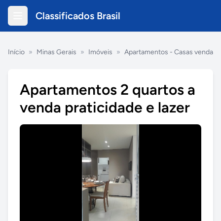
Classificados Brasil
Início
»
Minas Gerais
»
Imóveis
»
Apartamentos - Casas venda
Apartamentos 2 quartos a
venda praticidade e lazer