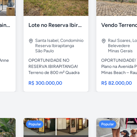
Le Jardin - Ville Sainte Anne - Sousas, Campinas
Lote no Reserva Ibirapitanga de 800m²
Santa Isabel
,
Condomínio
Raul Soares
,
Lo
Reserva Ibirapitanga
Belevedere
São Paulo
Minas Gerais
 Anne
OPORTUNIDADE NO
OPORTUNIDADE! 
RESERVA IBIRAPITANGA!
Plano na Avenida P
Terreno de 800 m² Quadra
Minas Beach – Raul
79 – Lote...
R$ 300.000,00
R$ 82.000,00
Popular
Popular