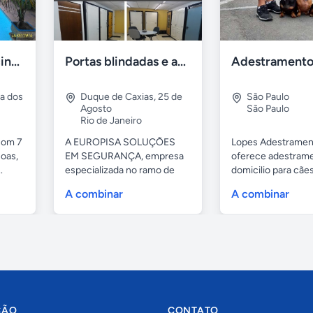
Casa 7 Suites Piscina - Praia dos Anjos
Portas blindadas e anti-arrombamento Europisa
ia dos
Duque de Caxias
,
25 de
São Paulo
Agosto
São Paulo
Rio de Janeiro
com 7
A EUROPISA SOLUÇÕES
Lopes Adestramen
oas,
EM SEGURANÇA, empresa
oferece adestrame
.
especializada no ramo de
domicilio para cãe
portas de...
as...
A combinar
A combinar
ÇÃO
CONTATO