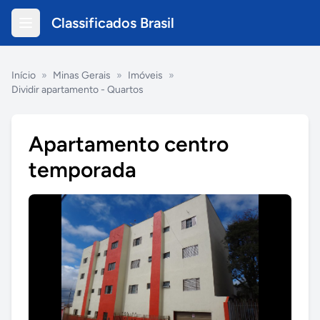
Classificados Brasil
Início
»
Minas Gerais
»
Imóveis
»
Dividir apartamento - Quartos
Apartamento centro
temporada