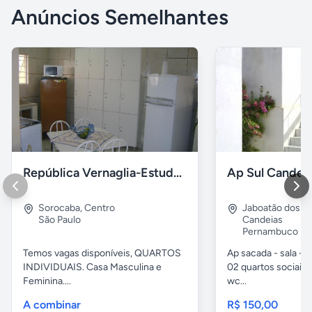
Anúncios Semelhantes
República Vernaglia-Estudantes e ou Trabalhadores
Ap Sul Candei
Sorocaba
,
Centro
Jaboatão dos G
São Paulo
Candeias
Pernambuco
Temos vagas disponíveis, QUARTOS
Ap sacada - sala -c
INDIVIDUAIS. Casa Masculina e
02 quartos sociais,
Feminina....
wc...
A combinar
R$ 150,00