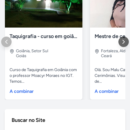
Taquigrafia - curso em goiânia - goiás
Goiânia
,
Setor Sul
Fortaleza
,
Aldeo
Goiás
Ceará
Curso de Taquigrafia em Goiânia com
Olá. Sou Malu Caval
o professor Moacyr Moraes no IGT.
Cerimônias. Visuali
Temos...
de...
A combinar
A combinar
Buscar no Site