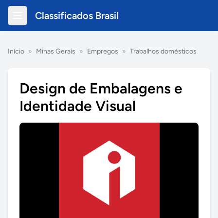
Classificados Brasil
Início
»
Minas Gerais
»
Empregos
»
Trabalhos domésticos
Design de Embalagens e
Identidade Visual