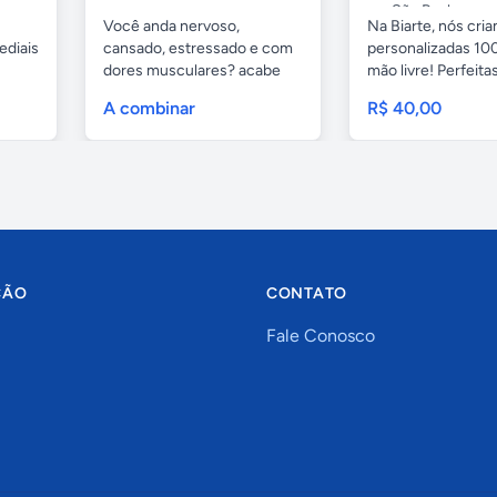
São Paulo
Você anda nervoso,
Na Biarte, nós cri
ediais
cansado, estressado e com
personalizadas 100
dores musculares? acabe
mão livre! Perfeitas.
com esses...
A combinar
R$ 40,00
ÇÃO
CONTATO
Fale Conosco