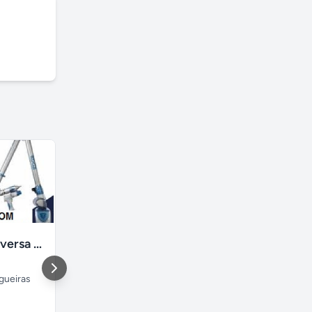
Engenharia Reversa Digitalização TRIDIMENSIONAL Polyworks
Organizador de filas
igueiras
Curitiba
,
Capão raso
São Paulo
,
Paraná
São Paulo