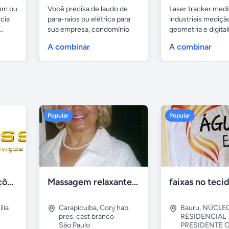
uém ou
Você precisa de laudo de
Laser tracker med
cia
para-raios ou elétrica para
industriais medição
.
sua empresa, condomínio
geometria e digital
ou...
A combinar
A combinar
Popular
Popular
Tercriss Manutenções e Serviços
Massagem relaxante- terapeutica e depilação
lia
Carapicuiba
,
Conj hab.
Bauru
,
NÚCLE
pres. cast branco
RESIDENCIAL
São Paulo
PRESIDENTE G