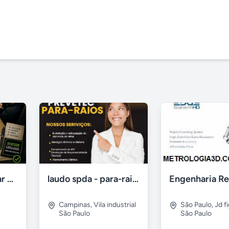
Detetive Particular em Canoas – Localização de Devedores
laudo spda - para-raio - elétrica - art
Campinas
,
Vila industrial
São Paulo
,
Jd f
São Paulo
São Paulo