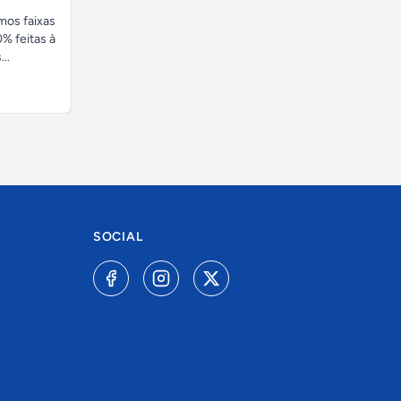
amos faixas
% feitas à
..
SOCIAL