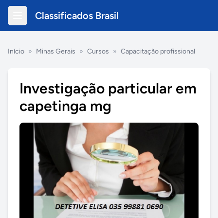
Classificados Brasil
Início
»
Minas Gerais
»
Cursos
»
Capacitação profissional
Investigação particular em
capetinga mg