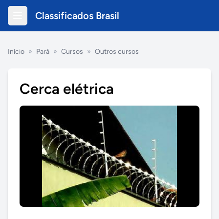
Classificados Brasil
Início
»
Pará
»
Cursos
»
Outros cursos
Cerca elétrica