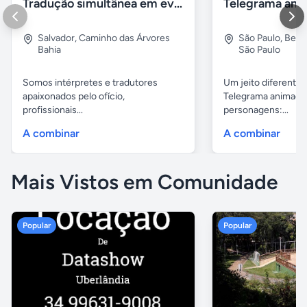
Tradução simultânea em eventos
Salvador
,
Caminho das Árvores
São Paulo
,
Bela 
Bahia
São Paulo
Somos intérpretes e tradutores
Um jeito diferente 
apaixonados pelo ofício,
Telegrama animado
profissionais...
personagens:...
A combinar
A combinar
Mais Vistos em Comunidade
Popular
Popular