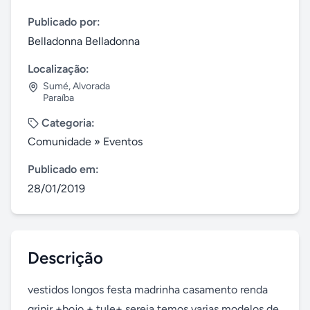
Publicado por:
Belladonna Belladonna
Localização:
Sumé
,
Alvorada
Paraíba
Categoria:
Comunidade
»
Eventos
Publicado em:
28/01/2019
Descrição
vestidos longos festa madrinha casamento renda 
gripir +bojo + tule+ sereia temos varias modelos de 