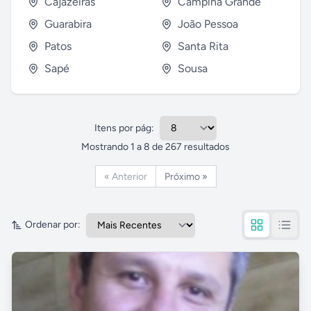
Cajazeiras
Campina Grande
Guarabira
João Pessoa
Patos
Santa Rita
Sapé
Sousa
Itens por pág:
Mostrando
1
a
8
de
267
resultados
« Anterior
Próximo »
Ordenar por: