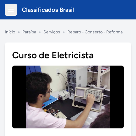
Classificados Brasil
Início
»
Paraíba
»
Serviços
»
Reparo - Conserto - Reforma
Curso de Eletricista