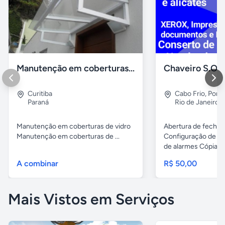
Manutenção em coberturas de vidro e policarbonato
Curitiba
Cabo Frio
,
Porto
Paraná
Rio de Janeiro
Manutenção em coberturas de vidro
Abertura de fechad
Manutenção em coberturas de ...
Configuração de ch
de alarmes Cópias..
A combinar
R$ 50,00
Mais Vistos em Serviços