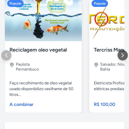
Popular
Popular
Reciclagem oleo vegetal
Paulista
Salvador
,
Nova B
Pernambuco
Bahia
Faço recolhimento de óleo vegetal
Eletricista Profissi
usado disponibilizo vasilhame de 50
elétricas prediais e 
litros...
A combinar
R$ 100,00