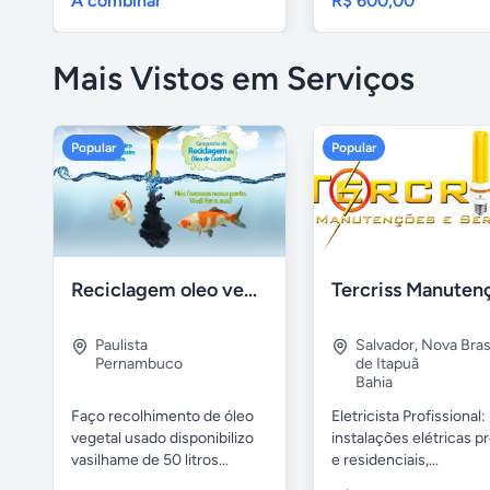
A combinar
R$ 600,00
Mais Vistos em Serviços
Popular
Popular
Reciclagem oleo vegetal
Paulista
Salvador
,
Nova Brasí
Pernambuco
de Itapuã
Bahia
Faço recolhimento de óleo
Eletricista Profissional:
vegetal usado disponibilizo
instalações elétricas pr
vasilhame de 50 litros...
e residenciais,...