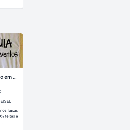
A combinar
R$ 180,00
faixas no tecido em ate 24H
O
EISEL
amos faixas
% feitas à
..