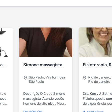
Aluguel de Cadeira de Rodas Motorizada RJ
Simone massagista
São Paulo
,
Vila formosa
Rio de Janeiro
,
São Paulo
Rio de Janeiro
to e
Descrição Olá, sou Simone
Dra. Kerry J. Sathle
mover
massagista. Atendo vocês
Fisioterapeuta co
ra...
homens de alto nível. Meu...
de experiência, com