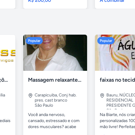
R$ 200,00
A combinar
Popular
Popular
Tercriss Manutenções e Serviços
Massagem relaxante- terapeutica e depilação
lia
Carapicuiba
,
Conj hab.
Bauru
,
NÚCLE
pres. cast branco
RESIDENCIAL
São Paulo
PRESIDENTE G
São Paulo
Você anda nervoso,
Na Biarte, nós cri
ediais
cansado, estressado e com
personalizadas 100
dores musculares? acabe
mão livre! Perfeitas.
com esses...