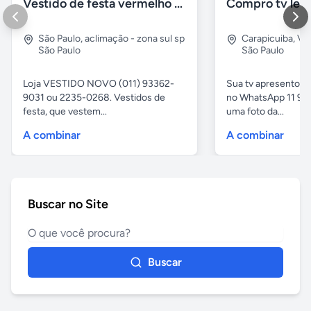
Vestido de festa vermelho com brilho e pedraria
Compro tv led
São Paulo
,
aclimação - zona sul sp
Carapicuiba
,
Vil
São Paulo
São Paulo
Loja VESTIDO NOVO (011) 93362-
Sua tv apresentou
9031 ou 2235-0268. Vestidos de
no WhatsApp 11 97
festa, que vestem...
uma foto da...
A combinar
A combinar
Buscar no Site
Buscar