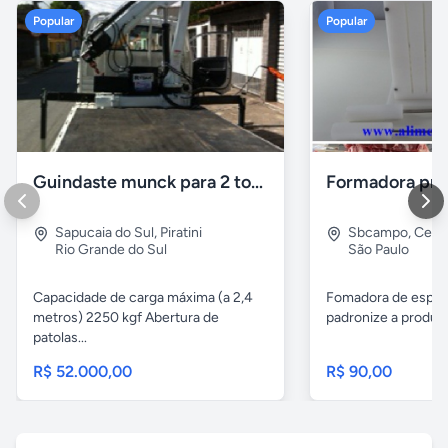
Popular
Popular
Guindaste munck para 2 toneladas
Sapucaia do Sul
,
Piratini
Sbcampo
,
Cent
Rio Grande do Sul
São Paulo
Capacidade de carga máxima (a 2,4
Fomadora de espeto
metros) 2250 kgf Abertura de
padronize a produçã
patolas...
R$ 52.000,00
R$ 90,00