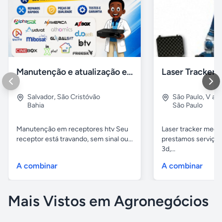
Manutenção e atualização em receptores Htv em Salvador Ba
Salvador
,
São Cristóvão
São Paulo
,
V alp
Bahia
São Paulo
Manutenção em receptores htv Seu
Laser tracker mediç
receptor está travando, sem sinal ou...
prestamos serviços
3d,...
A combinar
A combinar
Mais Vistos em Agronegócios