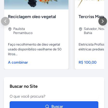
Reciclagem oleo vegetal
Paulista
Salvador
,
Nova B
Pernambuco
Bahia
Faço recolhimento de óleo vegetal
Eletricista Profissi
usado disponibilizo vasilhame de 50
elétricas prediais e 
litros...
A combinar
R$ 100,00
Buscar no Site
Buscar