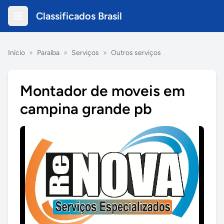
Classificados Brasil
Início
»
Paraíba
»
Serviços
»
Outros serviços
Montador de moveis em
campina grande pb