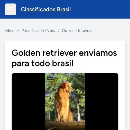
Classificados Brasil
Início
»
Paraná
»
Imóveis
»
Outros - Imóveis
Golden retriever enviamos
para todo brasil