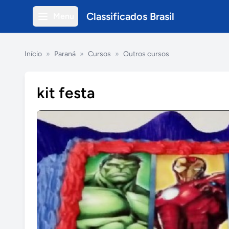
Classificados Brasil
Menu
Início
»
Paraná
»
Cursos
»
Outros cursos
kit festa