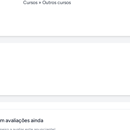
Cursos
»
Outros cursos
m avaliações ainda
meiro a avaliar este anunciante!