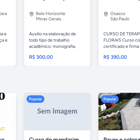
tara
Belo Horizonte
Osasco
Minas Gerais
São Paulo
ia e
Auxilio na elaboração de
CURSO DE TERAP
ça e
todo tipo de trabalho
FLORAIS Curso c
acadêmico: monografia,
certificado e firma
TCC,...
reconhecida válido.
R$ 300,00
R$ 390,00
Popular
Popular
Aulas de Alemão com Professor Nativo
Curso de mandarim em belo horizonte