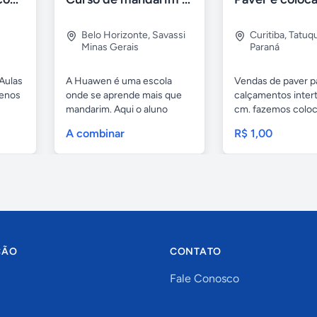
Belo Horizonte
,
Savassi
Curitiba
,
Tatuq
Minas Gerais
Paraná
Aulas
A Huawen é uma escola
Vendas de paver p
uenos
onde se aprende mais que
calçamentos inter
mandarim. Aqui o aluno
cm. fazemos colo
tem...
com...
A combinar
R$ 1,00
ÇÃO
CONTATO
Fale Conosco