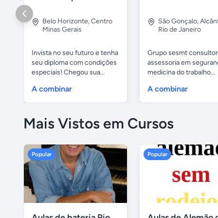
Belo Horizonte
,
Centro
São Gonçalo
,
Alcân
Minas Gerais
Rio de Janeiro
Invista no seu futuro e tenha
Grupo sesmt consultor
seu diploma com condições
assessoria em seguran
especiais! Chegou sua...
medicina do trabalho...
A combinar
A combinar
Mais Vistos em Cursos
Popular
Popular
Aulas de bateria Rio de Janeiro