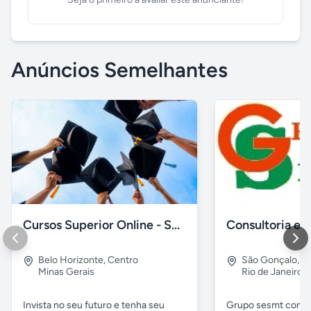
Anúncios Semelhantes
Cursos Superior Online - Sem pagamento adiantado
Belo Horizonte
,
Centro
São Gonçalo
,
Al
Minas Gerais
Rio de Janeiro
Invista no seu futuro e tenha seu
Grupo sesmt consul