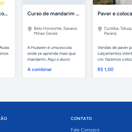
Aulas de Alemão com Professor Nativo
Curso de mandarim em belo horizonte
Belo Horizonte
,
Savassi
Curitiba
,
Tatuq
Minas Gerais
Paraná
Aulas
A Huawen é uma escola
Vendas de paver p
uenos
onde se aprende mais que
calçamentos inter
mandarim. Aqui o aluno
cm. fazemos colo
tem...
com...
A combinar
R$ 1,00
ÇÃO
CONTATO
Fale Conosco