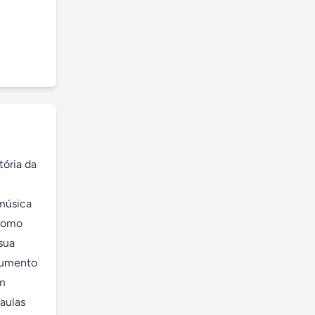
ória da 
música 
Como 
ua 
rumento 
m 
ulas 