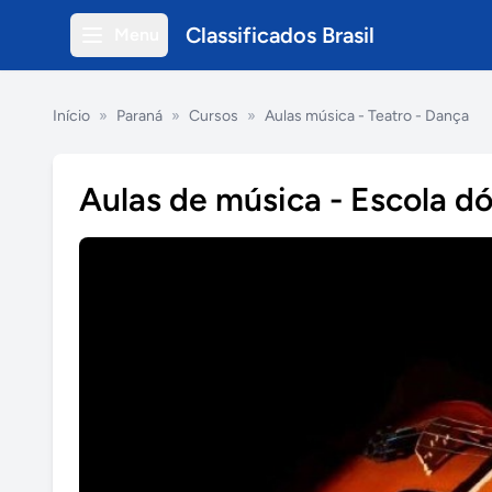
Classificados Brasil
Menu
Início
»
Paraná
»
Cursos
»
Aulas música - Teatro - Dança
Aulas de música - Escola d