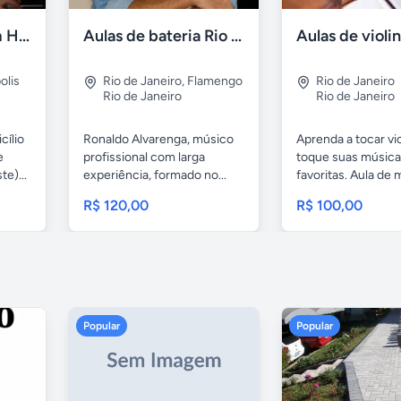
Aulas de piano em Higienópolis
Aulas de bateria Rio de Janeiro
olis
Rio de Janeiro
,
Flamengo
Rio de Janeiro
Rio de Janeiro
Rio de Janeiro
cílio
Ronaldo Alvarenga, músico
Aprenda a tocar vio
e
profissional com larga
toque suas músic
e)...
experiência, formado no...
favoritas. Aula de
para...
R$ 120,00
R$ 100,00
Popular
Popular