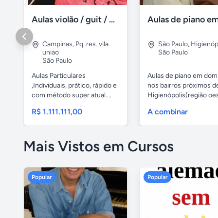
Aulas violão / guit / particular
Campinas
,
Pq. res. vila
São Paulo
,
Higienóp
uniao
São Paulo
São Paulo
Aulas Particulares
Aulas de piano em domi
,Individuais, prático, rápido e
nos bairros próximos d
com método super atual....
Higienópolis(região oest
R$ 1.111.111,00
A combinar
Mais Vistos em Cursos
Popular
Popular